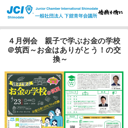
４月例会 親子で学ぶお金の学校
＠筑西～お金はありがとう！の交
換～