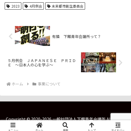
2023
4月例会
未来都市創生委員会
有隣 下館青年会議所って？
５月例会 ＪＡＰＡＮＥＳＥ ＰＲＩＤ
Ｅ ～日本人の心を学ぶ～
ホーム
事業について
Copyright © 2020-2026 一般社団法人下館青年会議所 All Rights
Reserved.
メニュー
ホーム
検索
トップ
サイドバー