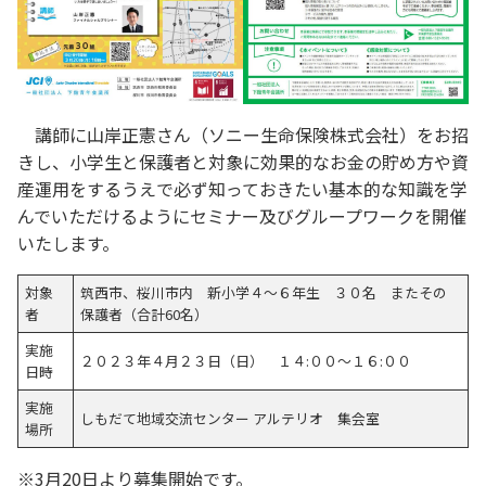
講師に山岸正憲さん（ソニー生命保険株式会社）をお招
きし、小学生と保護者と対象に効果的なお金の貯め方や資
産運用をするうえで必ず知っておきたい基本的な知識を学
んでいただけるようにセミナー及びグループワークを開催
いたします。
対象
筑西市、桜川市内 新小学４～６年生 ３０名 またその
者
保護者（合計60名）
実施
２０２３年４月２３日（日） １４:００～１６:００
日時
実施
しもだて地域交流センター アルテリオ 集会室
場所
※3月20日より募集開始です。