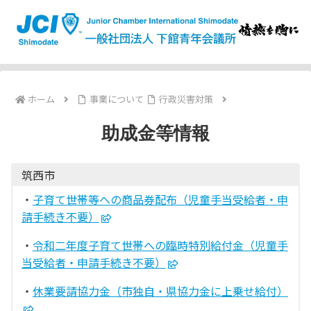
ホーム
事業について
行政災害対策
助成金等情報
筑西市
・
子育て世帯等への商品券配布（児童手当受給者・申
請手続き不要）
・
令和二年度子育て世帯への臨時特別給付金（児童手
当受給者・申請手続き不要）
・
休業要請協力金（市独自・県協力金に上乗せ給付）