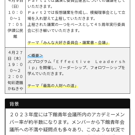
４月９日
Ｐａｒｔ１では講演と委員会運営についての議論をして
（日）
いただきます。
１０：０
Ｐａｒｔ２では仮想議案を作成し、模擬理事会として立
０～１
場を入れ替えて上程していただきます。
７：０５
上程された議案の一つをベースとして４５周年実行委員
伊讃公民
会に引き継いでいただきます。
館
テーマ「みんな大好き委員会・議案書・会議」
４月２７
＜概要＞
日（木）
JCプログラム「Ｅｆｆｅｃｔｉｖｅ Ｌｅａｄｅｒｓｈ
１９：０
ｉｐ」を開催し、リーダーシップ、フォロワーシップを
０～２
学んでいただきます。
２：００
旬彩遊膳
テーマ「最高の人財への道」
かねきや
背景
２０２３年度には下館青年会議所内のアカデミーメン
バー率が約半数になります。メンバーから下館青年会
議所への不満や疑問点も多々あり、このような状況で