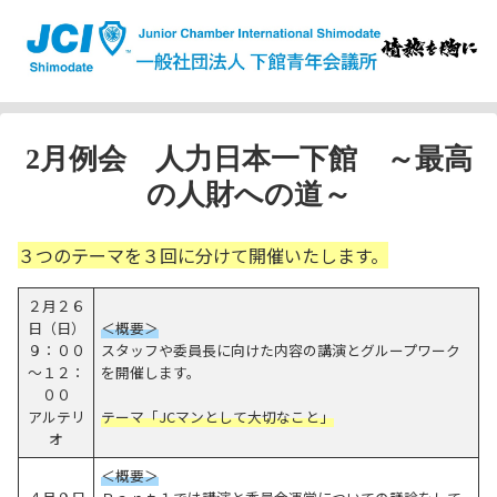
2月例会 人力日本一下館 ～最高
の人財への道～
３つのテーマを３回に分けて開催いたします。
２月２６
日（日）
＜概要＞
９：００
スタッフや委員長に向けた内容の講演とグループワーク
～１２：
を開催します。
００
アルテリ
テーマ「JCマンとして大切なこと」
オ
＜概要＞